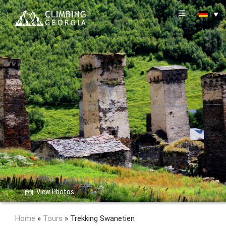
View Photos
Home
»
Tours
»
Trekking Swanetien