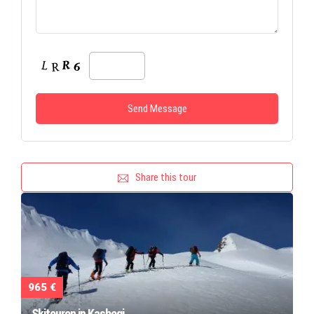
Share this tour
965 €
Skitouren in Kasbegi